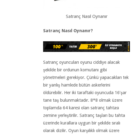
Satranç Nasıl Oynanır
Satranç Nasıl Oynanır?
Satranç oyuncuları oyunu ciddiye alacak
şekilde bir ordunun komutanı gibi
yönetmeleri gerekiyor. Çünkü yapacakları tek
bir yanlış hamlede bütün askerlerini
öldürebilir. Her iki taraftaki oyuncuda 16’şar
tane taş bulunmaktadır. 8*8 olmak üzere
toplamda 64 karesi olan satranç tahtası
zemine yerleştirilir. Satranç taşları bu tahta
üzerinde kurallara uygun bir şekilde sıralı
olarak dizilir. Oyun karşılıklı olmak üzere